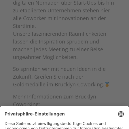
digitalen Nomaden über Start-Ups bis hin
zu etablierten Unternehmen stehen hier
alle Coworker mit Innovationen an der
Startlinie.
Unsere faszinierenden Räumlichkeiten
lassen die Inspiration sprudeln und
machen jedes Meeting zu einer Reise
ungeahnter Möglichkeiten.
So sprinten wir mit neuen Ideen in die
Zukunft. Greifen Sie nach der
Goldmedaille im Brucklyn Coworking.
Mehr Informationen zum Brucklyn
Coworking:
https://www.brucklyn.de/services/coworking/