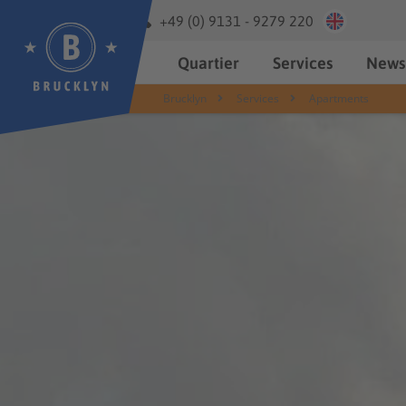
info@brucklyn.de
+49 (0) 9131 - 9279 220
Quartier
Services
News
Brucklyn
Services
Apartments