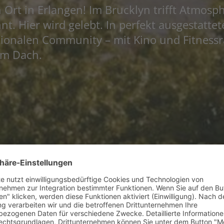
Ort in Erlangen! Im Brucklyn trifft Atmosp
nt. Hier wird gelebt. In perfekt ausgestatte
ationalen Community – mit Kino und Fitness
em Dach.