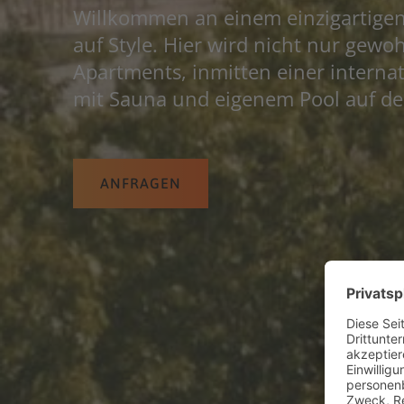
Willkommen an einem einzigartigen 
auf Style. Hier wird nicht nur gewoh
Apartments, inmitten einer intern
mit Sauna und eigenem Pool auf d
ANFRAGEN