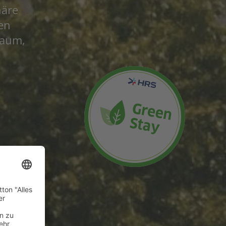
häre
ten
raum,