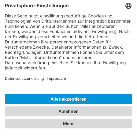
DAS BRUCKS
18 März 2022
Ab heute kann im Brucklyn
geschlemmt werden.
Das Brucks
verwöhnt euch ab sofort mit süßen