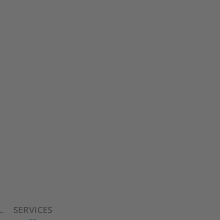
BRUCKLYN SUITES
Genießen Sie Ihren Aufenthalt in unseren
vollausgestatteten und luxuriösen Suites.
SERVICES