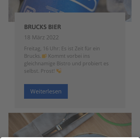
BRUCKS BIER
18 März 2022
Freitag, 16 Uhr: Es ist Zeit für ein
Brucks.
Kommt vorbei ins
gleichnamige Bistro und probiert es
selbst. Prost!
Weiterlesen